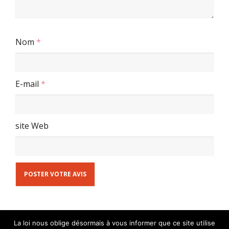
Nom
*
E-mail
*
site Web
La loi nous oblige désormais à vous informer que ce site utilise