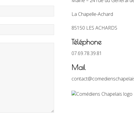
Mairie – 24 rue du Général d
La Chapelle-Achard
85150 LES ACHARDS
Téléphone
07.69.78.39.81
Mail
contact@comedienschapelai