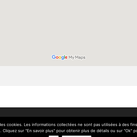
© 2018 Comédiens Chapelais - Tous droits réservés.
des cookies. Les informations collectées ne sont pas utilisées à des fins
Réalisation
Signé Marion.
e. Cliquez sur "En savoir plus" pour obtenir plus de détails ou sur "Ok" po
Mentions Légales
et
Plan du site