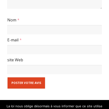
Nom
*
E-mail
*
site Web
La loi nous oblige désormais à vous informer que ce site utilise