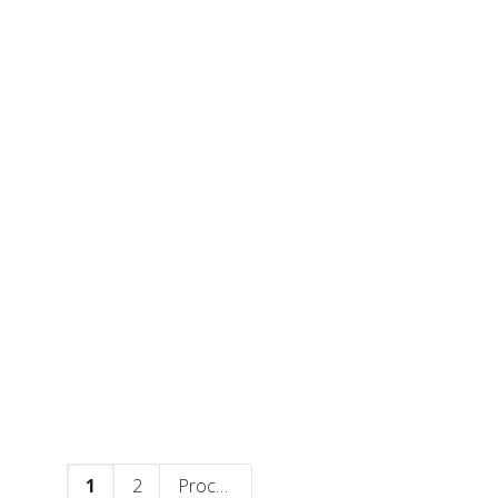
Vimeo Pro
jQuery
1
2
Prochain