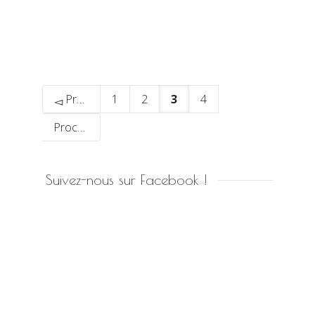
Précédent
1
2
3
4
Prochain
Suivez-nous sur Facebook !