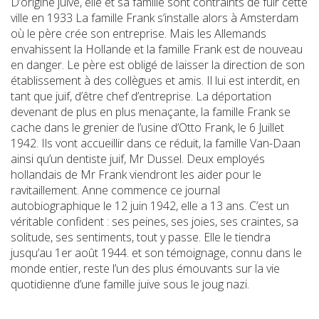
D’origine juive, elle et sa famille sont contraints de fuir cette
ville en 1933 La famille Frank s’installe alors à Amsterdam
où le père crée son entreprise. Mais les Allemands
envahissent la Hollande et la famille Frank est de nouveau
en danger. Le père est obligé de laisser la direction de son
établissement à des collègues et amis. Il lui est interdit, en
tant que juif, d’être chef d’entreprise. La déportation
devenant de plus en plus menaçante, la famille Frank se
cache dans le grenier de l’usine d’Otto Frank, le 6 Juillet
1942. Ils vont accueillir dans ce réduit, la famille Van-Daan
ainsi qu’un dentiste juif, Mr Dussel. Deux employés
hollandais de Mr Frank viendront les aider pour le
ravitaillement. Anne commence ce journal
autobiographique le 12 juin 1942, elle a 13 ans. C’est un
véritable confident : ses peines, ses joies, ses craintes, sa
solitude, ses sentiments, tout y passe. Elle le tiendra
jusqu’au 1er août 1944. et son témoignage, connu dans le
monde entier, reste l’un des plus émouvants sur la vie
quotidienne d’une famille juive sous le joug nazi.