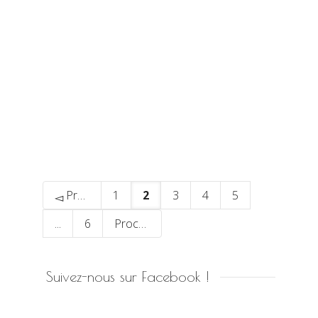
Madame Sans Gêne
Précédent
1
2
3
4
5
...
6
Prochain
Suivez-nous sur Facebook !